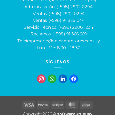
Administración: (+598) 2902 0294
Ventas:
(+598) 2902 0294
Ventas:
(+598) 91 829 044
Servicio Técnico: (+598) 2908 1234
Reclamos:
(+598) 91 366 669
Teleimpresores@teleimpresores.com.uy
Lun – Vie: 8:30 – 18:30
SÍGUENOS
instagram
whatsapp
linkedin
facebook
Visa
PayPal
Stripe
MasterCard
Cash
On
Copyright 2026 ©
softwareUruguay