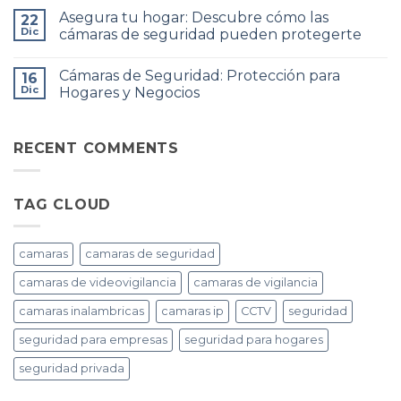
en
Intrusión:
hay
Asegura tu hogar: Descubre cómo las
todo
Protege
22
comentarios
momento
tu
en
Dic
cámaras de seguridad pueden protegerte
Hogar
Cableado
y
Estructurado:
No
Negocio
La
hay
Cámaras de Seguridad: Protección para
con
Base
16
comentarios
Seguridad
de
en
Dic
Hogares y Negocios
Avanzada
una
Asegura
Red
tu
No
Eficiente
hogar:
hay
y
Descubre
comentarios
Segura
cómo
en
RECENT COMMENTS
las
Cámaras
cámaras
de
de
Seguridad:
seguridad
Protección
TAG CLOUD
pueden
para
protegerte
Hogares
y
Negocios
camaras
camaras de seguridad
camaras de videovigilancia
camaras de vigilancia
camaras inalambricas
camaras ip
CCTV
seguridad
seguridad para empresas
seguridad para hogares
seguridad privada