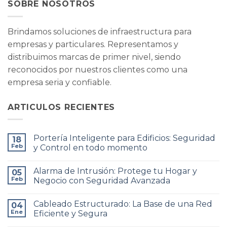
SOBRE NOSOTROS
Brindamos soluciones de infraestructura para
empresas y particulares. Representamos y
distribuimos marcas de primer nivel, siendo
reconocidos por nuestros clientes como una
empresa seria y confiable.
ARTICULOS RECIENTES
Portería Inteligente para Edificios: Seguridad
18
Feb
y Control en todo momento
No
hay
Alarma de Intrusión: Protege tu Hogar y
05
comentarios
en
Feb
Negocio con Seguridad Avanzada
Portería
Inteligente
No
para
hay
Cableado Estructurado: La Base de una Red
Edificios:
04
comentarios
Seguridad
en
Ene
Eficiente y Segura
y
Alarma
Control
de
No