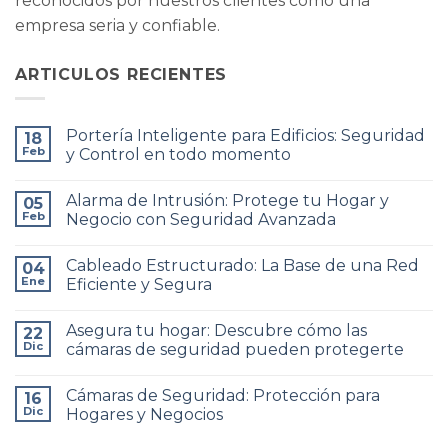
reconocidos por nuestros clientes como una
empresa seria y confiable.
ARTICULOS RECIENTES
Portería Inteligente para Edificios: Seguridad
18
Feb
y Control en todo momento
No
hay
Alarma de Intrusión: Protege tu Hogar y
05
comentarios
en
Feb
Negocio con Seguridad Avanzada
Portería
Inteligente
No
para
hay
Cableado Estructurado: La Base de una Red
Edificios:
04
comentarios
Seguridad
en
Ene
Eficiente y Segura
y
Alarma
Control
de
No
en
Intrusión:
hay
Asegura tu hogar: Descubre cómo las
todo
Protege
22
comentarios
momento
tu
en
Dic
cámaras de seguridad pueden protegerte
Hogar
Cableado
y
Estructurado:
No
Negocio
La
hay
Cámaras de Seguridad: Protección para
con
Base
16
comentarios
Seguridad
de
en
Dic
Hogares y Negocios
Avanzada
una
Asegura
Red
tu
No
Eficiente
hogar: