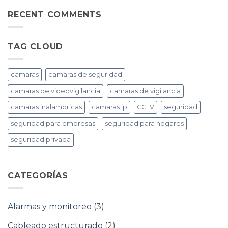
hay
y
Descubre
comentarios
Segura
cómo
en
RECENT COMMENTS
las
Cámaras
cámaras
de
de
Seguridad:
seguridad
Protección
TAG CLOUD
pueden
para
protegerte
Hogares
y
Negocios
camaras
camaras de seguridad
camaras de videovigilancia
camaras de vigilancia
camaras inalambricas
camaras ip
CCTV
seguridad
seguridad para empresas
seguridad para hogares
seguridad privada
CATEGORÍAS
Alarmas y monitoreo
(3)
Cableado estructurado
(2)